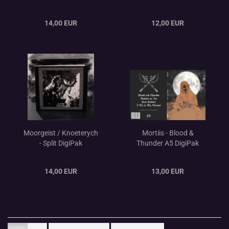
Nightwind Spells
DigiPak CD ltd
DigiPak
14,00 EUR
12,00 EUR
Moorgeist / Knoeterych
Mortiis - Blood &
- Split DigiPak
Thunder A5 DigiPak
14,00 EUR
13,00 EUR