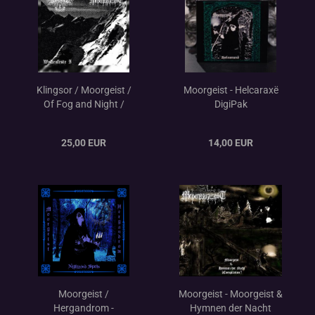
Klingsor / Moorgeist /
Moorgeist - Helcaraxë
Of Fog and Night /
DigiPak
Waldseel - Weltenfeste
I+II Double DigiPak
25,00 EUR
14,00 EUR
Slipcase
Moorgeist /
Moorgeist - Moorgeist &
Hergandrom -
Hymnen der Nacht