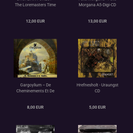
The Loremasters Time
Morgana A5-Digi-CD
CD
12,00 EUR
13,00 EUR
Gargoylium – De
Hrefnesholt - Uraungst
Cheminements Et De
CD
Batailles DigiPak
8,00 EUR
5,00 EUR