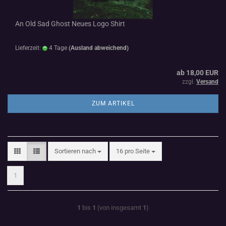
An Old Sad Ghost Neues Logo Shirt
Lieferzeit:
4 Tage
(Ausland abweichend)
ab 18,00 EUR
zzgl.
Versand
ZUM ARTIKEL
Sortieren nach
pro Seite
Sortieren nach
16 pro Seite
1
1
bis
1
(von insgesamt
1
)